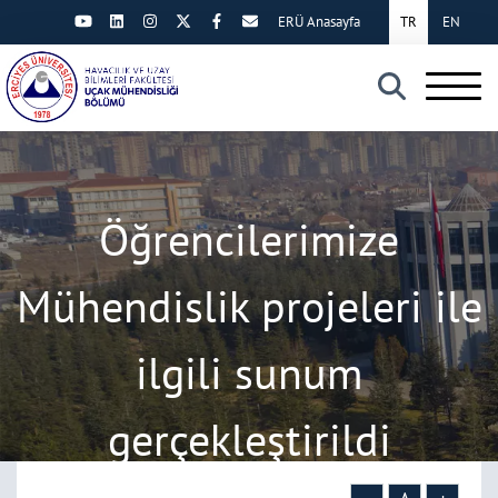
ERÜ Anasayfa
TR
EN
×
Öğrencilerimize
Mühendislik projeleri ile
ilgili sunum
gerçekleştirildi