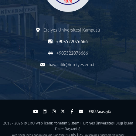
Erciyes Üniversitesi Kampüsü
+903522076666
+903522076666
havacilik@erciyes.edu.tr
ERÜ Anasayfa
2015 - 2026 © ERÜ Web İçerik Yönetim Sistemi | Erciyes Üniversitesi Bilgi İşlem
Daire Başkanlığı
Web sitesi içerik sorumlusu: Arş. Gör. Ayşe Nur DİŞLİTAŞ - aysenurdislitas@erciyes.edu.tr