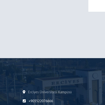
Erciyes Üniversitesi Kampüsü
+903522076666