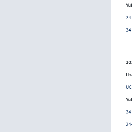
Yü
24
24
20
Lis
UC
Yü
24
24