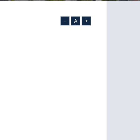
-
A
+