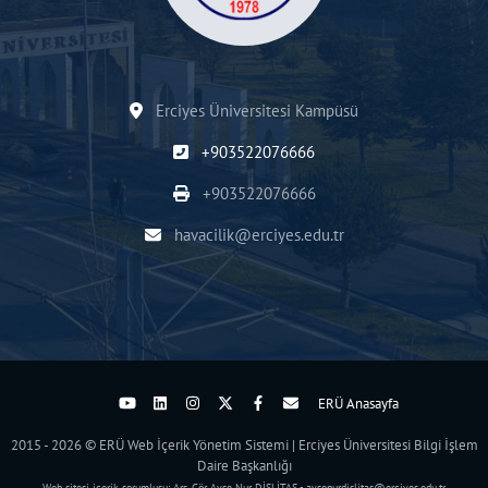
Erciyes Üniversitesi Kampüsü
+903522076666
+903522076666
havacilik@erciyes.edu.tr
ERÜ Anasayfa
2015 - 2026 © ERÜ Web İçerik Yönetim Sistemi | Erciyes Üniversitesi Bilgi İşlem
Daire Başkanlığı
Web sitesi içerik sorumlusu: Arş. Gör. Ayşe Nur DİŞLİTAŞ - aysenurdislitas@erciyes.edu.tr