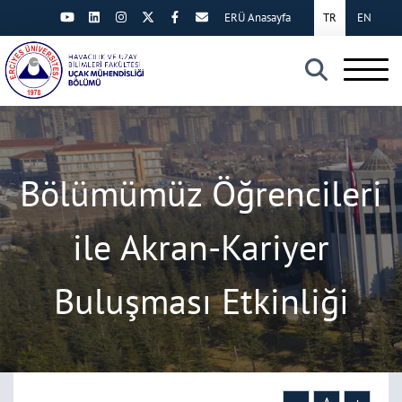
ERÜ Anasayfa
TR
EN
×
Bölümümüz Öğrencileri
ile Akran-Kariyer
Buluşması Etkinliği