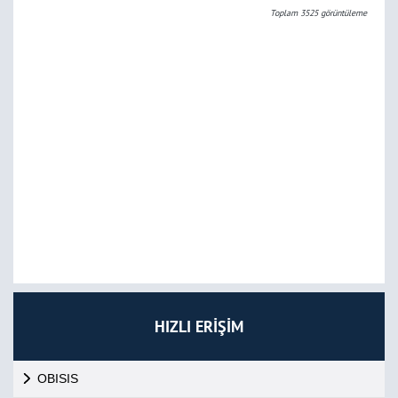
Toplam
3525
görüntüleme
HIZLI ERİŞİM
OBISIS