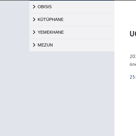
OBISIS
KÜTÜPHANE
U
YEMEKHANE
MEZUN
202
öne
25