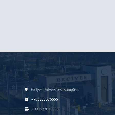
Erciyes Üniversitesi Kampüsü
+903522076666
+903522076666