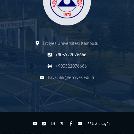
Erciyes Üniversitesi Kampüsü
+903522076666
+903522076666
havacilik@erciyes.edu.tr
ERÜ Anasayfa