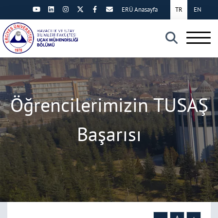
ERÜ Anasayfa
TR
EN
×
Öğrencilerimizin TUSAŞ
Başarısı